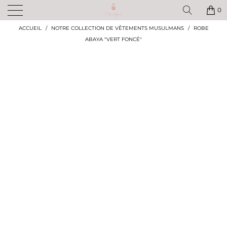
✨ BÉNÉFICIEZ DE -10% SUR TOUTE VOTRE COMMANDE AVEC LE CODE :
MISS10 ! ✨
0
ACCUEIL
/
NOTRE COLLECTION DE VÊTEMENTS MUSULMANS
/
ROBE
ABAYA "VERT FONCÉ"