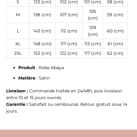
S
133 (cm)
102 (cm)
101 (cm)
58 (cm)
105
M
138 (cm)
107 (cm)
59 (cm)
(cm)
109
L
143 (cm)
112 (cm)
60 (cm)
(cm)
XL
148 (cm)
117 (cm)
113 (cm)
61 (cm)
2XL
153 (cm)
122 (cm)
117 (cm)
62 (cm)
Produit
: Robe Abaya
Matière
: Satin
Livraison :
Commande traitée en 24/48h, puis livraison
entre 10 et 15 jours ouvrés.
Garantie :
Satisfait ou remboursé. Retour gratuit sous 14
jours.