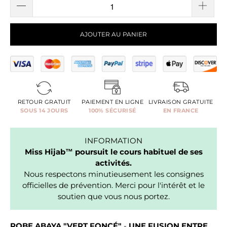
AJOUTER AU PANIER
RETOUR GRATUIT
PAIEMENT EN LIGNE
LIVRAISON GRATUITE
SOUS 14 JOURS
100% SÉCURISÉ
EN FRANCE
INFORMATION
Miss Hijab™ poursuit le cours habituel de ses
activités.
Nous respectons minutieusement les consignes
officielles de prévention. Merci pour l'intérêt et le
soutien que vous nous portez.
ROBE ABAYA "VERT FONCÉ"
-
UNE FUSION ENTRE