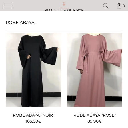
✨ BÉNÉFICIEZ DE -10% SUR TOUTE VOTRE COMMANDE AVEC LE CODE :
MISS10 ! ✨
0
ACCUEIL
/
ROBE ABAYA
ROBE ABAYA
ROBE ABAYA "NOIR"
ROBE ABAYA "ROSE"
105,00€
89,90€