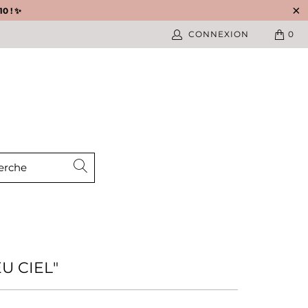
0 ! ✨
CONNEXION
0
U CIEL"