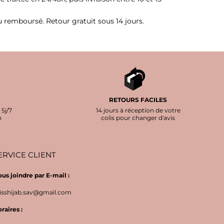
ou remboursé. Retour gratuit sous 14 jours.
RETOURS FACILES
 5j/7
14 jours à réception de votre
h
colis pour changer d'avis
ERVICE CLIENT
us joindre par E-mail :
sshijab.sav@gmail.com
raires :