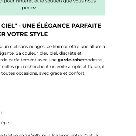
i pour l'intérêt et le soutien que vous nous
portez.
CIEL" - UNE ÉLÉGANCE PARFAITE
R VOTRE STYLE
'un ciel sans nuages, ce khimar offre une allure à
légante. Sa couleur bleu ciel, discrète et
corde parfaitement avec une
garde-robe
modeste
elles qui recherchent un voile ample et fluide, il
outes occasions, avec grâce et confort.
ar
crêpe
raitée en 24/48h, puis livraison entre 10 et 15