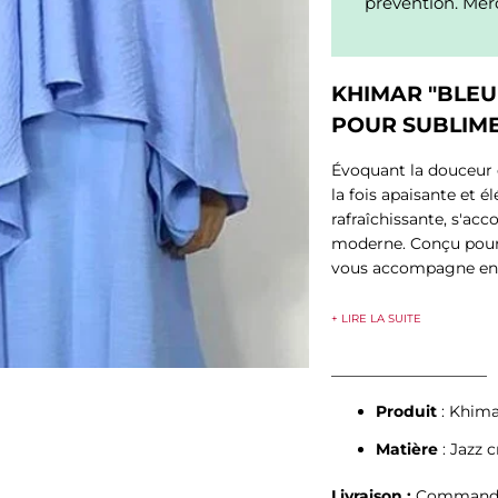
prévention. Merc
KHIMAR "BLEU 
POUR SUBLIME
Évoquant la douceur d
la fois apaisante et é
rafraîchissante, s'ac
moderne. Conçu pour c
vous accompagne en t
+ LIRE LA SUITE
____________________
Produit
: Khim
Matière
: Jazz 
Livraison :
Commande t