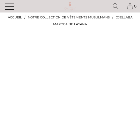
✨ BÉNÉFICIEZ DE -10% SUR TOUTE VOTRE COMMANDE AVEC LE CODE :
MISS10 ! ✨
0
ACCUEIL
/
NOTRE COLLECTION DE VÊTEMENTS MUSULMANS
/
DJELLABA
MAROCAINE LAYANA