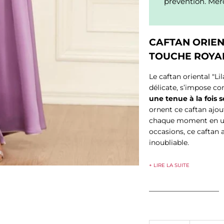
prévention. Merc
CAFTAN ORIENT
TOUCHE ROYAL
Le caftan oriental "Li
délicate, s’impose co
une tenue à la fois 
ornent ce caftan ajo
chaque moment en une
occasions, ce caftan a
inoubliable.
+ LIRE LA SUITE
____________________