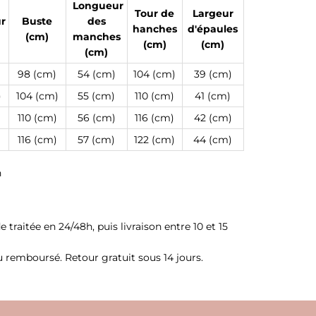
Longueur
Tour de
Largeur
r
Buste
des
hanches
d'épaules
(cm)
manches
(cm)
(cm)
(cm)
)
98 (cm)
54 (cm)
104 (cm)
39 (cm)
)
104 (cm)
55 (cm)
110 (cm)
41 (cm)
)
110 (cm)
56 (cm)
116 (cm)
42 (cm)
)
116 (cm)
57 (cm)
122 (cm)
44 (cm)
n
raitée en 24/48h, puis livraison entre 10 et 15
ou remboursé. Retour gratuit sous 14 jours.