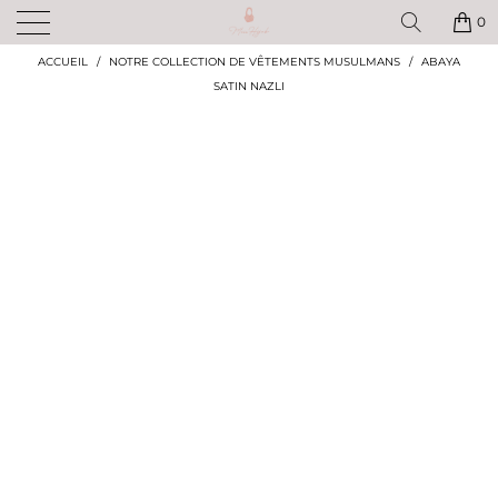
✨ BÉNÉFICIEZ DE -10% SUR TOUTE VOTRE COMMANDE AVEC LE CODE :
MISS10 ! ✨
0
ACCUEIL
/
NOTRE COLLECTION DE VÊTEMENTS MUSULMANS
/
ABAYA
SATIN NAZLI