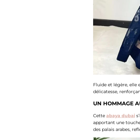
Fluide et légère, ell
délicatesse, renforça
UN HOMMAGE AU
Cette
abaya dubai
s’
apportant une touche
des palais arabes, re