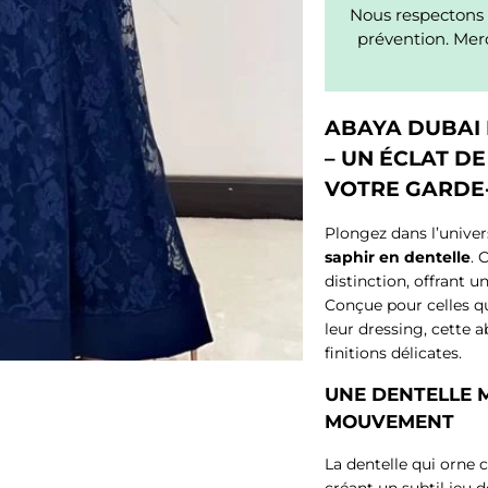
Nous respectons 
prévention. Merc
ABAYA DUBAI 
– UN ÉCLAT D
VOTRE GARDE
Plongez dans l’univer
saphir en dentelle
. 
distinction, offrant u
Conçue pour celles q
leur dressing, cette a
finitions délicates.
UNE DENTELLE 
MOUVEMENT
La dentelle qui orne 
créant un subtil jeu 